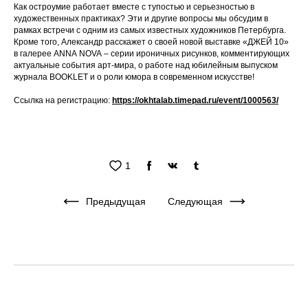
Как остроумие работает вместе с тупостью и серьезностью в
художественных практиках? Эти и другие вопросы мы обсудим в
рамках встречи с одним из самых известных художников Петербурга.
Кроме того, Александр расскажет о своей новой выставке «ДЖЕЙ 10»
в галерее ANNA NOVA – серии ироничных рисунков, комментирующих
актуальные события арт-мира, о работе над юбилейным выпуском
журнала BOOKLET и о роли юмора в современном искусстве!
Ссылка на регистрацию:
https://okhtalab.timepad.ru/event/1000563/
1
Предыдущая
Следующая