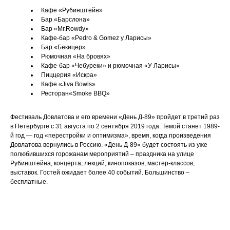
Кафе «Рубинштейн»
Бар «Барслона»
Бар «Mr.Rowdy»
Кафе-бар «Pedro & Gomez у Ларисы»
Бар «Бекицер»
Рюмочная «На бровях»
Кафе-бар «Чебуреки» и рюмочная «У Ларисы»
Пиццерия «Искра»
Кафе «Jiva Bowls»
Ресторан«Smoke BBQ»
Фестиваль Довлатова и его времени «День Д-89» пройдет в третий раз
в Петербурге с 31 августа по 2 сентября 2019 года. Темой станет 1989-
й год — год «перестройки и оптимизма», время, когда произведения
Довлатова вернулись в Россию. «День Д-89» будет состоять из уже
полюбившихся горожанам мероприятий – праздника на улице
Рубинштейна, концерта, лекций, кинопоказов, мастер-классов,
выставок. Гостей ожидает более 40 событий. Большинство –
бесплатные.