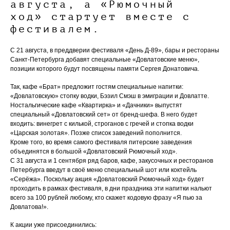
августа, а «Рюмочный
ход» стартует вместе с
фестивалем.
С 21 августа, в преддверии фестиваля «День Д-89», бары и рестораны
Санкт-Петербурга добавят специальные «Довлатовские меню»,
позиции которого будут посвящены памяти Сергея Донатовича.
Так, кафе «Брат» предложит гостям специальные напитки:
«Довлатовскую» стопку водки, Бэзил Смэш в эмиграции и Довлатте.
Ностальгические кафе «Квартирка» и «Дачники» выпустят
специальный «Довлатовский сет» от бренд-шефа. В него будет
входить: винегрет с килькой, строганов с гречей и стопка водки
«Царская золотая». Позже список заведений пополнится.
Кроме того, во время самого фестиваля питерские заведения
объединятся в большой «Довлатовский Рюмочный ход».
С 31 августа и 1 сентября ряд баров, кафе, закусочных и ресторанов
Петербурга введут в своё меню специальный шот или коктейль
«Серёжа». Поскольку акция «Довлатовский Рюмочный ход» будет
проходить в рамках фестиваля, в дни праздника эти напитки нальют
всего за 100 рублей любому, кто скажет кодовую фразу «Я пью за
Довлатова!».
К акции уже присоединились: