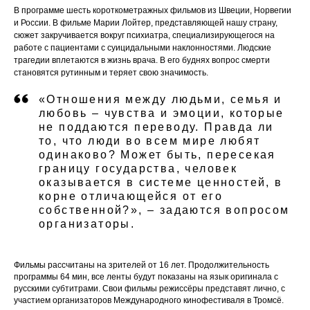
В программе шесть короткометражных фильмов из Швеции, Норвегии
и России. В фильме Марии Лойтер, представляющей нашу страну,
сюжет закручивается вокруг психиатра, специализирующегося на
работе с пациентами с суицидальными наклонностями. Людские
трагедии вплетаются в жизнь врача. В его буднях вопрос смерти
становятся рутинным и теряет свою значимость.
«Отношения между людьми, семья и
любовь – чувства и эмоции, которые
не поддаются переводу. Правда ли
то, что люди во всем мире любят
одинаково? Может быть, пересекая
границу государства, человек
оказывается в системе ценностей, в
корне отличающейся от его
собственной?», – задаются вопросом
организаторы.
Фильмы рассчитаны на зрителей от 16 лет. Продолжительность
программы 64 мин, все ленты будут показаны на язык оригинала с
русскими субтитрами. Свои фильмы режиссёры представят лично, с
участием организаторов Международного кинофестиваля в Тромсё.