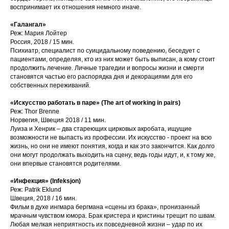
воспринимает их отношения немного иначе.
«Галангал»
Реж: Мария Лойтер
Россия, 2018 / 15 мин.
Психиатр, специалист по суицидальному поведению, беседует с
пациентами, определяя, кто из них может быть выписан, а кому стоит
продолжить лечение. Личные трагедии и вопросы жизни и смерти
становятся частью его распорядка дня и декорациями для его
собственных переживаний.
«Искусство работать в паре» (The art of working in pairs)
Реж: Thor Brenne
Норвегия, Швеция 2018 / 11 мин.
Луиза и Хенрик – два стареющих цирковых акробата, ищущие
возможности не выпасть из профессии. Их искусство - проект на всю
жизнь, но они не имеют понятия, когда и как это закончится. Как долго
они могут продолжать выходить на сцену, ведь годы идут, и, к тому же,
они впервые становятся родителями.
«Инфекция» (Infeksjon)
Реж: Patrik Eklund
Швеция, 2018 / 16 мин.
Фильм в духе ингмара бергмана «сцены из брака», пронизанный
мрачным чувством юмора. Брак кристера и кристины трещит по швам.
Любая мелкая неприятность их повседневной жизни – удар по их