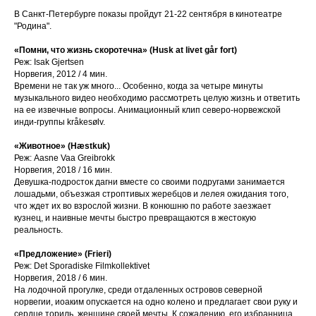
В Санкт-Петербурге показы пройдут 21-22 сентября в кинотеатре
"Родина".
«Помни, что жизнь скоротечна» (Husk at livet går fort)
Реж: Isak Gjertsen
Норвегия, 2012 / 4 мин.
Времени не так уж много... Особенно, когда за четыре минуты
музыкального видео необходимо рассмотреть целую жизнь и ответить
на ее извечные вопросы. Анимационный клип северо-норвежской
инди-группы kråkesølv.
«Животное» (Hæstkuk)
Реж: Aasne Vaa Greibrokk
Норвегия, 2018 / 16 мин.
Девушка-подросток дагни вместе со своими подругами занимается
лошадьми, объезжая строптивых жеребцов и лелея ожидания того,
что ждет их во взрослой жизни. В конюшню по работе заезжает
кузнец, и наивные мечты быстро превращаются в жестокую
реальность.
«Предложение» (Frieri)
Реж: Det Sporadiske Filmkollektivet
Норвегия, 2018 / 6 мин.
На лодочной прогулке, среди отдаленных островов северной
норвегии, иоаким опускается на одно колено и предлагает свои руку и
сердце ториль, женщине своей мечты. К сожалению, его избранница