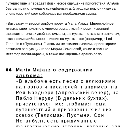
путешествие и передает физическое ощущение присутствия. Альбом
был записан с помощью краудфандинга: благодаря поклонникам за
очень короткий срок собралась вся необходимая сумма.
«Витражи» — второй альбом проекта Maria Majazz. Многослойное
музыкальное полотно с множеством аллюзий и реминисценций
скрывает в текстах двойные смыслы, а в музыке – отсылки к артистам,
оказавшим наибольшее влияние на музыкантов (например, к Led
Zeppelin в «Пустыне»). Главными же стилистическими ориентирами
остаются волнующий голос Марии Семеновой, яркие и полные
метафор песни-образы, а также насыщенные аранжировки.
Maria Majazz о содержании
альбома:
«В альбоме есть песни с аллюзиями
на поэтов и писателей, например, на
Рея Бредбери (Апрельский вечер), на
Пабло Неруду (В дальних бухтах),
присутствует моя любимая тема
путешествий и привезенных из них
сказок (Талисман, Пустыня, Сон
Истанбул), есть придуманные
фантастические истории, которые для