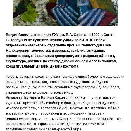
Вадим Васильев окончил ЛХУ им. В.А. Серова; с 1992 г. Санкт-
Петербургское художественное училище им. Н. К. Рериха,
отделение интерьера и отделение промышленного дизайна.
Направления творчества: живопись, графика, анимация,
сценография, театральные декорации, интерьерные объекты,
скульптура, роспись по стеклу, дизайн мебели и светильников,
концептуальный дизайн, дизайн костюма.
Работы автора находятся в частных коллекциях более чем в двадцати
странах мира, спектакли, поставленные художником, идут на
различных сценах, объекты, созданные скульптором и дизайнером,
украшают десятки домов по всему миру.
Вячеслав Полунин о Вадиме Васильеве: «Вадик — удивительный
художник, прекрасный дизайнер и фантазер. Когда повсюду в мире
исчезла нежность, он остался её Дон Кихотом. Фантастический мир
его картин, мир его персонажей и их отношений, чистота и
одновременно виртуозность рисунка, и необыкновенные краски – все
это притягивает и поражает. Он всегда остаётся ребёнком, в
восхищении замершим перед красотой мира».