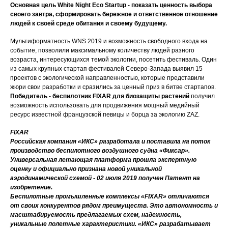
Основная цель White Night Eco Startup - показать ценность выбора
своего завтра, сформировать бережное и ответственное отношение
людей к своей среде обитания и своему будущему.
Мультиформатность WNS 2019 и возможность свободного входа на
событие, позволили максимальному количеству людей разного
возраста, интересующихся темой экологии, посетить фестиваль.
Один
из самых крупных стартап фестивалей Северо-Запада выявил 15
проектов с экологической направленностью, которые представили
жюри свои разработки и сразились за ценный приз в битве стартапов.
Победитель - беспилотник FIXAR для биозащиты растений
получил
возможность использовать для продвижения мощный медийный
ресурс известной французской певицы и борца за экологию ZAZ.
FIXAR
Российская компания «ИКС» разработала и поставила на поток
производство беспилотного воздушного судна «Фиксар».
Универсальная летающая платформа прошла экспертную
оценку и официально признана новой уникальной
аэродинамической схемой - 02 июля 2019 получен Патент на
изобретение.
Беспилотные промышленные комплексы «FIXAR» отличаются
от своих конкурентов рядом преимуществ. Это автономность и
масштабируемость предлагаемых схем, надежность,
уникальные полетные характеристики. «ИКС» разрабатывает