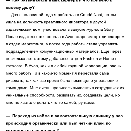
— Как развивалась ваша карьера и что привело к
своему делу?
— Два с половиной года я работала в Condé Nast, потом
ушла на должность креативного директора в другой
издательский дом, участвовала в запуске журнала Story.
После издательств я попала в Avon старшим арт-директором
в отдел маркетинга, а после года работы стала управлять
подразделением комуникационных материалов. Еще через
несколько лет к этому добавился отдел Fashion & Home в
каталоге. В Avon, как и в любой крупной корпорации, очень
много работы, и в какой-то момент я перестала сама
рисовать, так как все время было посвящено управлению
командами. Мне очень нравилось выявлять в сотрудниках их
уникальные способности, развивать их, создавать цели, но
мне не хватало делать что-то самой, ручками.
— Переход из найма в самостоятельную единицу у вас
происходил органически или был четкий план, по
которому вы двигались?