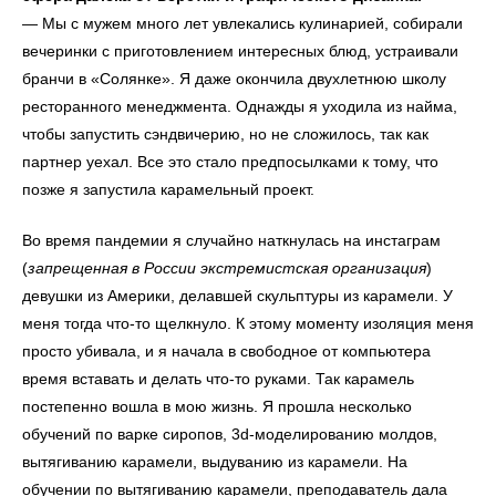
— Мы с мужем много лет увлекались кулинарией, собирали
вечеринки с приготовлением интересных блюд, устраивали
бранчи в «Солянке». Я даже окончила двухлетнюю школу
ресторанного менеджмента. Однажды я уходила из найма,
чтобы запустить сэндвичерию, но не сложилось, так как
партнер уехал. Все это стало предпосылками к тому, что
позже я запустила карамельный проект.
Во время пандемии я случайно наткнулась на инстаграм
(
запрещенная в России экстремистская организация
)
девушки из Америки, делавшей скульптуры из карамели. У
меня тогда что-то щелкнуло. К этому моменту изоляция меня
просто убивала, и я начала в свободное от компьютера
время вставать и делать что-то руками. Так карамель
постепенно вошла в мою жизнь. Я прошла несколько
обучений по варке сиропов, 3d-моделированию молдов,
вытягиванию карамели, выдуванию из карамели. На
обучении по вытягиванию карамели, преподаватель дала